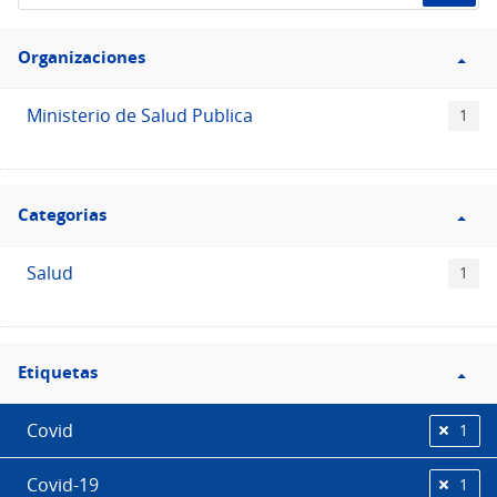
de
Filtro
datos...
Organizaciones
Organizaciones
Ministerio de Salud Publica
1
Filtro
Categorias
Categorias
Salud
1
Filtro
Etiquetas
Etiquetas
Covid
1
Covid-19
1