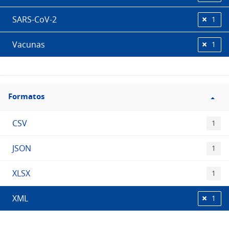
SARS-CoV-2
1
Vacunas
1
Filtro
Formatos
Formatos
CSV
1
JSON
1
XLSX
1
XML
1