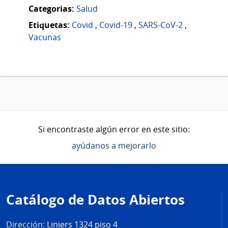
Categorias:
Salud
Etiquetas:
Covid
,
Covid-19
,
SARS-CoV-2
,
Vacunas
Si encontraste algún error en este sitio:
ayúdanos a mejorarlo
Pie
de
Catálogo de Datos Abiertos
página
Dirección:
Liniers 1324 piso 4