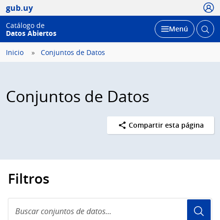
Usua
gub.uy
Catálogo de
Abrir
Desplegar
Menú
Datos Abiertos
busc
Inicio
Conjuntos de Datos
Conjuntos de Datos
Compartir esta página
Filtros
Buscar
conjuntos