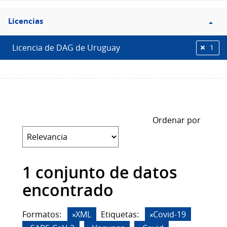
Filtro
Licencias
Licencias
Licencia de DAG de Uruguay
1
Ordenar por
1 conjunto de datos
encontrado
Formatos:
XML
Etiquetas:
Covid-19