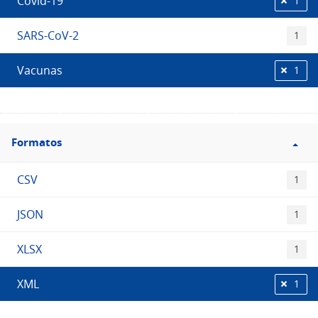
Covid-19
1
SARS-CoV-2
1
Vacunas
1
Filtro
Formatos
Formatos
CSV
1
JSON
1
XLSX
1
XML
1