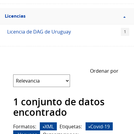
Filtro
Licencias
Licencias
Licencia de DAG de Uruguay
1
Ordenar por
1 conjunto de datos
encontrado
Formatos:
XML
Etiquetas:
Covid-19