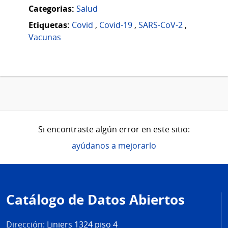
Categorias:
Salud
Etiquetas:
Covid
,
Covid-19
,
SARS-CoV-2
,
Vacunas
Si encontraste algún error en este sitio:
ayúdanos a mejorarlo
Pie
de
Catálogo de Datos Abiertos
página
Dirección:
Liniers 1324 piso 4