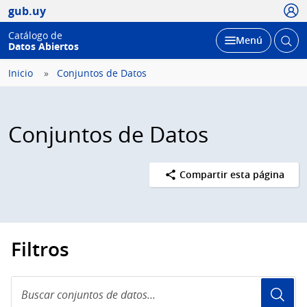
Usua
gub.uy
Catálogo de
Abrir
Desplegar
Menú
Datos Abiertos
busc
Inicio
Conjuntos de Datos
Conjuntos de Datos
Compartir esta página
Filtros
Buscar
conjuntos