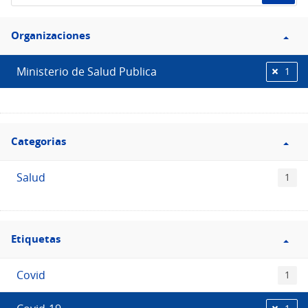
de
Filtro
datos...
Organizaciones
Organizaciones
Ministerio de Salud Publica
1
Filtro
Categorias
Categorias
Salud
1
Filtro
Etiquetas
Etiquetas
Covid
1