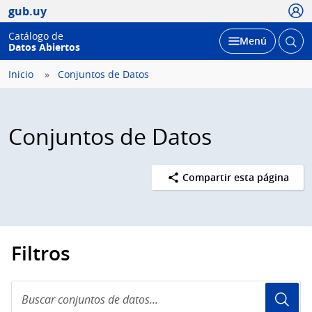
Usua
gub.uy
Catálogo de
Abrir
Desplegar
Menú
Datos Abiertos
busc
Inicio
Conjuntos de Datos
Conjuntos de Datos
Compartir esta página
Filtros
Buscar
conjuntos