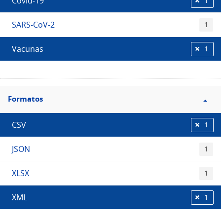
Covid-19
1
SARS-CoV-2
1
Vacunas
1
Filtro
Formatos
Formatos
CSV
1
JSON
1
XLSX
1
XML
1