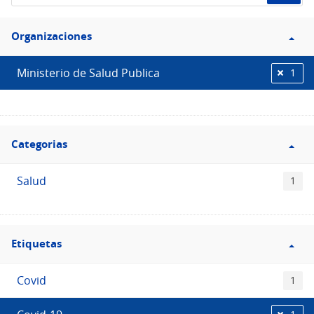
de
Filtro
datos...
Organizaciones
Organizaciones
Ministerio de Salud Publica
1
Filtro
Categorias
Categorias
Salud
1
Filtro
Etiquetas
Etiquetas
Covid
1