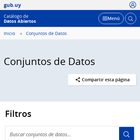
Usua
gub.uy
Catálogo de
Abrir
Desplegar
Menú
Datos Abiertos
busc
Inicio
Conjuntos de Datos
Conjuntos de Datos
Compartir esta página
Filtros
Buscar
conjuntos