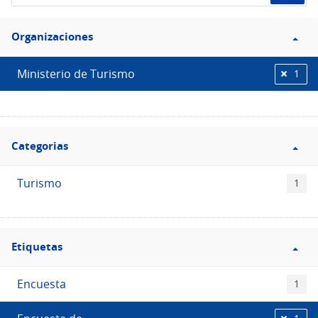
de
Filtro
datos...
Organizaciones
Organizaciones
Ministerio de Turismo
1
Filtro
Categorias
Categorias
Turismo
1
Filtro
Etiquetas
Etiquetas
Encuesta
1