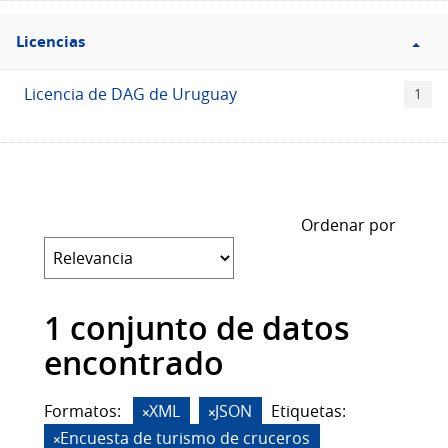
Filtro
Licencias
Licencias
Licencia de DAG de Uruguay
1
Ordenar por
1 conjunto de datos
encontrado
Formatos:
XML
JSON
Etiquetas:
Encuesta de turismo de cruceros