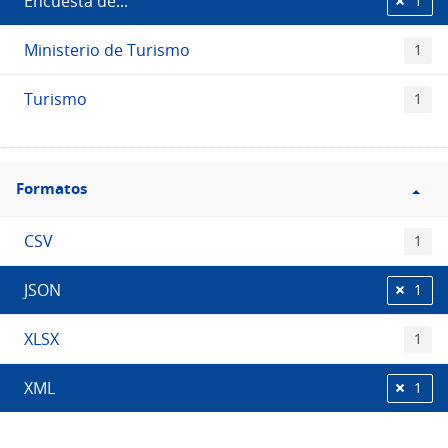
Encuesta de...
1
Ministerio de Turismo
1
Turismo
1
Filtro
Formatos
Formatos
CSV
1
JSON
1
XLSX
1
XML
1