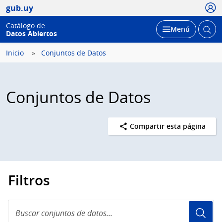
Usua
gub.uy
Catálogo de
Abrir
Desplegar
Menú
Datos Abiertos
busc
Inicio
Conjuntos de Datos
Conjuntos de Datos
Compartir esta página
Filtros
Buscar
conjuntos