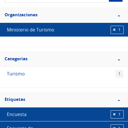
de
Filtro
datos...
Organizaciones
Organizaciones
Ministerio de Turismo
1
Filtro
Categorias
Categorias
Turismo
1
Filtro
Etiquetas
Etiquetas
Encuesta
1