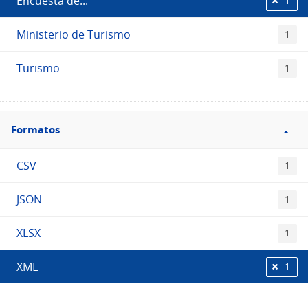
Encuesta de...
1
Ministerio de Turismo
1
Turismo
1
Filtro
Formatos
Formatos
CSV
1
JSON
1
XLSX
1
XML
1