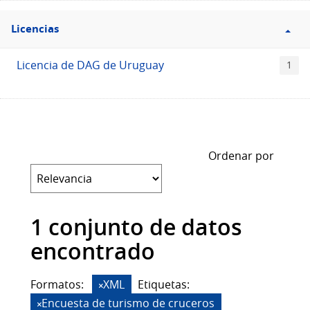
Filtro
Licencias
Licencias
Licencia de DAG de Uruguay
1
Ordenar por
1 conjunto de datos
encontrado
Formatos:
XML
Etiquetas:
Encuesta de turismo de cruceros