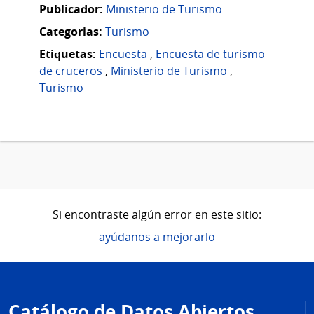
Publicador:
Ministerio de Turismo
Categorias:
Turismo
Etiquetas:
Encuesta
,
Encuesta de turismo
de cruceros
,
Ministerio de Turismo
,
Turismo
Si encontraste algún error en este sitio:
ayúdanos a mejorarlo
Pie
de
Catálogo de Datos Abiertos