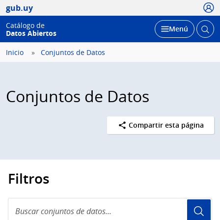
Usua
gub.uy
Catálogo de
Abrir
Desplegar
Menú
Datos Abiertos
busc
Inicio
Conjuntos de Datos
Conjuntos de Datos
Compartir esta página
Filtros
Buscar
conjuntos