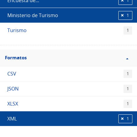
Encuesta de...
1
Ministerio de Turismo
1
Turismo
1
Filtro
Formatos
Formatos
CSV
1
JSON
1
XLSX
1
XML
1