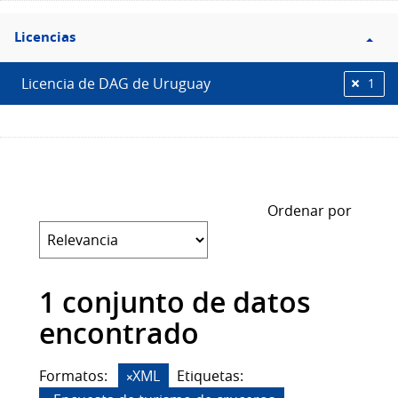
Filtro
Licencias
Licencias
Licencia de DAG de Uruguay
1
Ordenar por
1 conjunto de datos
encontrado
Formatos:
XML
Etiquetas: