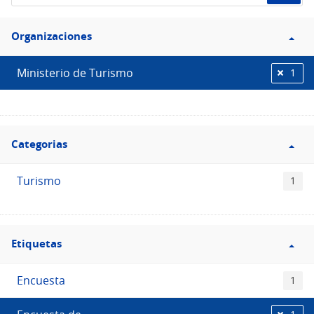
de
Filtro
datos...
Organizaciones
Organizaciones
Ministerio de Turismo
1
Filtro
Categorias
Categorias
Turismo
1
Filtro
Etiquetas
Etiquetas
Encuesta
1