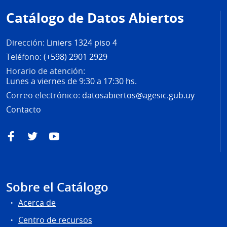
de
Catálogo de Datos Abiertos
página
Dirección:
Liniers 1324 piso 4
Teléfono:
(+598) 2901 2929
Horario de atención:
Lunes a viernes de 9:30 a 17:30 hs.
Correo electrónico:
datosabiertos@agesic.gub.uy
Contacto
Facebook
Twitter
YouTube
Sobre el Catálogo
Acerca de
Centro de recursos