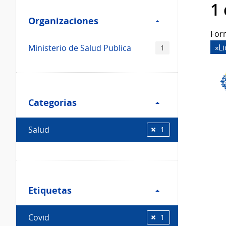
Filtro
datos...
1
Organizaciones
Organizaciones
For
L
Ministerio de Salud Publica
1
Filtro
Categorias
Categorias
Salud
1
Filtro
Etiquetas
Etiquetas
Covid
1