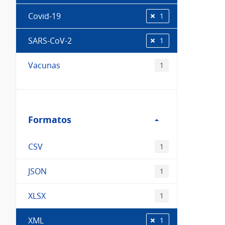
Covid-19
1
SARS-CoV-2
1
Vacunas
1
Filtro
Formatos
Formatos
CSV
1
JSON
1
XLSX
1
XML
1