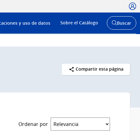
Usua
Menú
Sobre el Catálogo
caciones y uso de datos
Buscar
de
Abrir
buscador
navega
y
Compartir esta página
Ordenar por