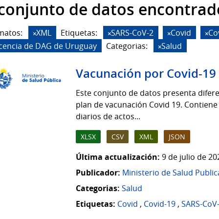
 conjunto de datos encontrad
matos:
XML
Etiquetas:
SARS-CoV-2
Covid
Co
icencia de DAG de Uruguay
Categorias:
Salud
Vacunación por Covid-19
Este conjunto de datos presenta difere
plan de vacunación Covid 19. Contiene
diarios de actos...
XLSX
CSV
XML
JSON
Última actualización:
9 de julio de 2
Publicador:
Ministerio de Salud Public
Categorias:
Salud
Etiquetas:
Covid
,
Covid-19
,
SARS-CoV