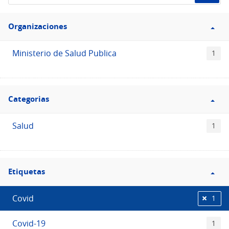
de
Filtro
datos...
Organizaciones
Organizaciones
Ministerio de Salud Publica
1
Filtro
Categorias
Categorias
Salud
1
Filtro
Etiquetas
Etiquetas
Covid
1
Covid-19
1