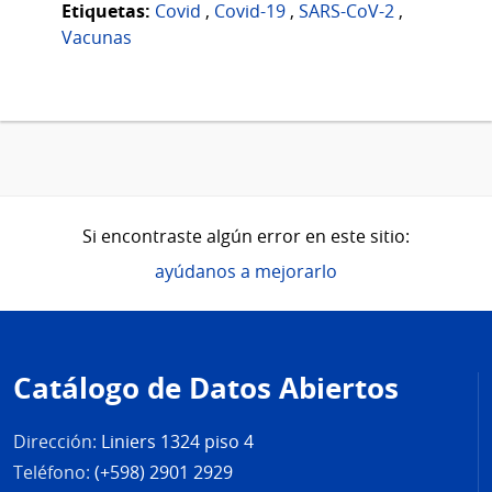
Etiquetas:
Covid
,
Covid-19
,
SARS-CoV-2
,
Vacunas
Si encontraste algún error en este sitio:
ayúdanos a mejorarlo
Pie
de
Catálogo de Datos Abiertos
página
Dirección:
Liniers 1324 piso 4
Teléfono:
(+598) 2901 2929