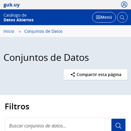
Usua
gub.uy
Catálogo de
Abrir
Desplegar
Menú
Datos Abiertos
busc
Inicio
Conjuntos de Datos
Conjuntos de Datos
Compartir esta página
Filtros
Buscar
conjuntos