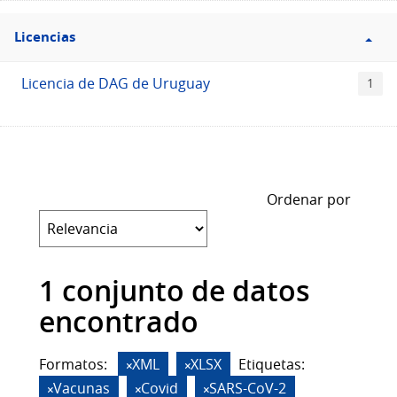
Filtro
Licencias
Licencias
Licencia de DAG de Uruguay
1
Ordenar por
1 conjunto de datos
encontrado
Formatos:
XML
XLSX
Etiquetas:
Vacunas
Covid
SARS-CoV-2