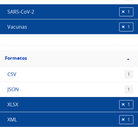
SARS-CoV-2
1
Vacunas
1
Filtro
Formatos
Formatos
CSV
1
JSON
1
XLSX
1
XML
1