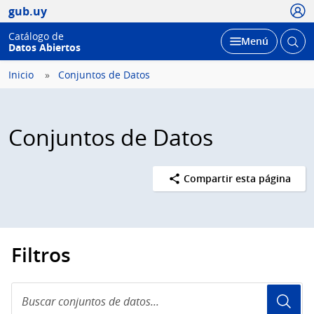
Usua
gub.uy
Catálogo de
Abrir
Desplegar
Menú
Datos Abiertos
busc
Inicio
Conjuntos de Datos
Conjuntos de Datos
Compartir esta página
Filtros
Buscar
conjuntos