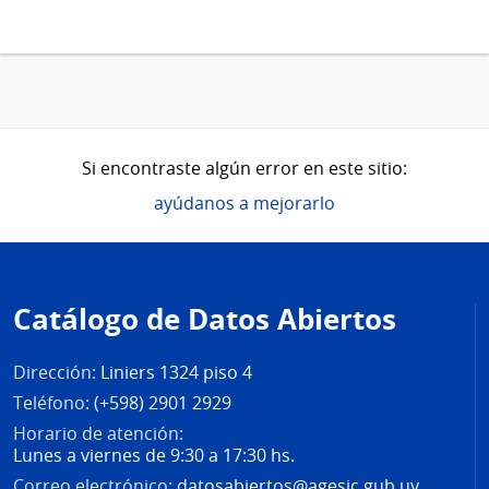
Si encontraste algún error en este sitio:
ayúdanos a mejorarlo
Pie
de
Catálogo de Datos Abiertos
página
Dirección:
Liniers 1324 piso 4
Teléfono:
(+598) 2901 2929
Horario de atención:
Lunes a viernes de 9:30 a 17:30 hs.
Correo electrónico:
datosabiertos@agesic.gub.uy