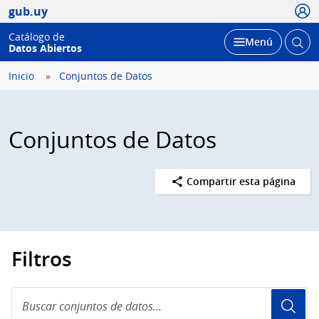
Usua
gub.uy
Catálogo de
Abrir
Desplegar
Menú
Datos Abiertos
busc
Inicio
Conjuntos de Datos
Conjuntos de Datos
Compartir esta página
Filtros
Buscar
conjuntos