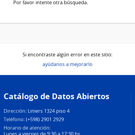
Por favor intente otra búsqueda.
Si encontraste algún error en este sitio:
ayúdanos a mejorarlo
Pie
de
Catálogo de Datos Abiertos
página
Dirección:
Liniers 1324 piso 4
Teléfono:
(+598) 2901 2929
Horario de atención:
Lunes a viernes de 9:30 a 17:30 hs.