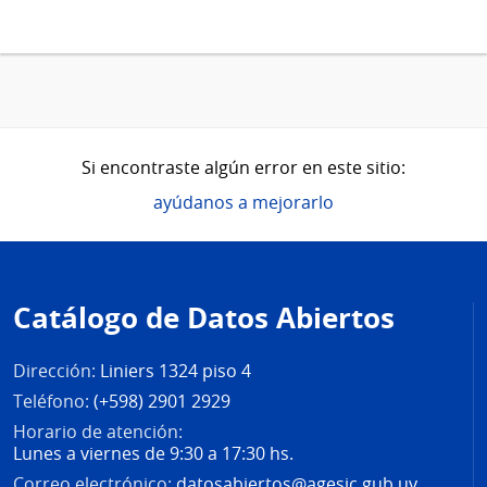
Si encontraste algún error en este sitio:
ayúdanos a mejorarlo
Pie
de
Catálogo de Datos Abiertos
página
Dirección:
Liniers 1324 piso 4
Teléfono:
(+598) 2901 2929
Horario de atención:
Lunes a viernes de 9:30 a 17:30 hs.
Correo electrónico:
datosabiertos@agesic.gub.uy