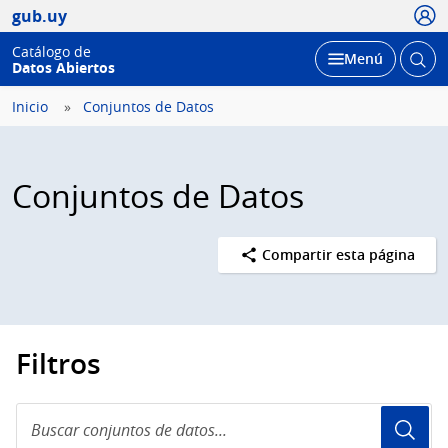
Usua
gub.uy
Catálogo de
Abrir
Desplegar
Menú
Datos Abiertos
busc
Inicio
Conjuntos de Datos
Conjuntos de Datos
Compartir esta página
Filtros
Buscar
conjuntos