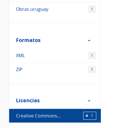
Obras uruguay
1
Filtro
Formatos
Formatos
XML
1
ZIP
1
Filtro
Licencias
Licencias
Creative Commons...
1