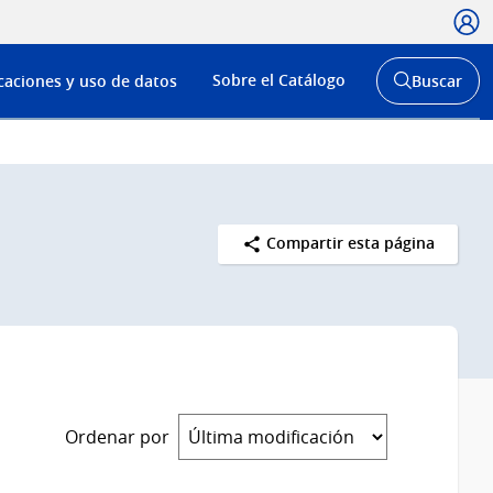
Usua
Menú
Sobre el Catálogo
caciones y uso de datos
Buscar
de
Abrir
buscador
navega
y
Compartir esta página
Ordenar por