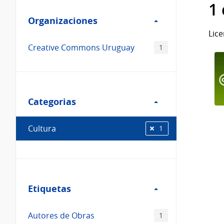
Filtro
datos...
1
Organizaciones
Organizaciones
Lice
Creative Commons Uruguay
1
Filtro
Categorias
Categorias
Cultura
1
Filtro
Etiquetas
Etiquetas
Autores de Obras
1