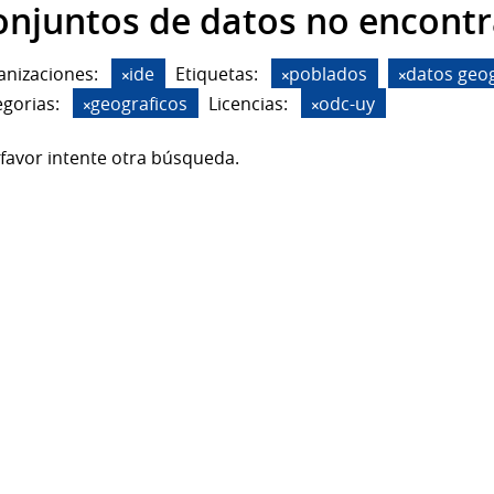
onjuntos de datos no encont
anizaciones:
ide
Etiquetas:
poblados
datos geog
gorias:
geograficos
Licencias:
odc-uy
favor intente otra búsqueda.