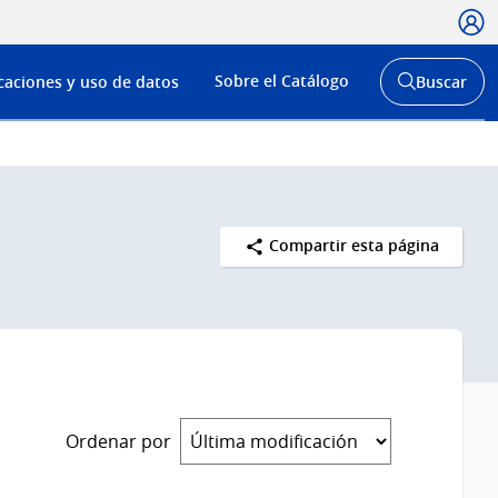
Usua
Menú
Sobre el Catálogo
caciones y uso de datos
Buscar
de
Abrir
buscador
navega
y
Compartir esta página
Ordenar por