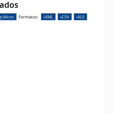
rados
ráficos
Formatos:
XML
CSV
XLS