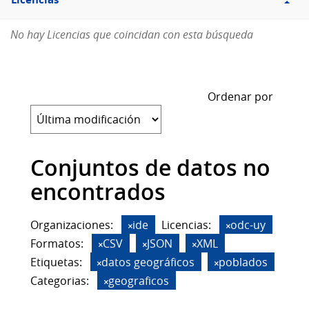
Licencias
No hay Licencias que coincidan con esta búsqueda
Ordenar por
Conjuntos de datos no
encontrados
Organizaciones:
ide
Licencias:
odc-uy
Formatos:
CSV
JSON
XML
Etiquetas:
datos geográficos
poblados
Categorias:
geograficos