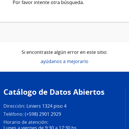
Por favor intente otra búsqueda.
Si encontraste algún error en este sitio:
ayúdanos a mejorarlo
Pie
de
Catálogo de Datos Abiertos
página
Dirección:
Liniers 1324 piso 4
Teléfono:
(+598) 2901 2929
Horario de atención:
Lunes a viernes de 9:30 a 17:30 hs.