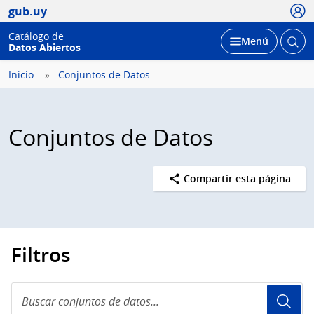
Usua
gub.uy
Catálogo de
Abrir
Desplegar
Menú
Datos Abiertos
busc
Inicio
Conjuntos de Datos
Conjuntos de Datos
Compartir esta página
Filtros
Buscar
conjuntos