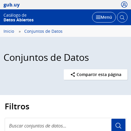
Usua
gub.uy
Catálogo de
Abrir
Desplegar
Menú
Datos Abiertos
busc
Inicio
Conjuntos de Datos
Conjuntos de Datos
Compartir esta página
Filtros
Buscar
conjuntos