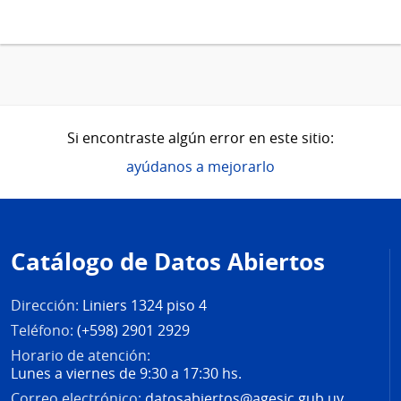
Si encontraste algún error en este sitio:
ayúdanos a mejorarlo
Pie
de
Catálogo de Datos Abiertos
página
Dirección:
Liniers 1324 piso 4
Teléfono:
(+598) 2901 2929
Horario de atención:
Lunes a viernes de 9:30 a 17:30 hs.
Correo electrónico:
datosabiertos@agesic.gub.uy