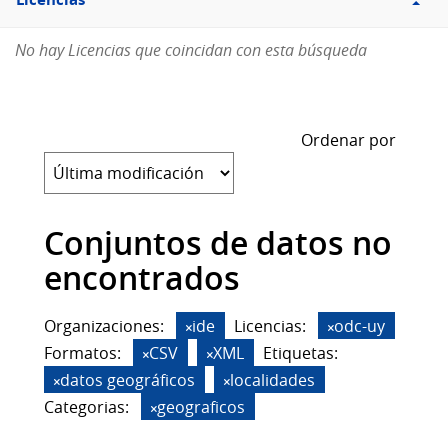
Licencias
No hay Licencias que coincidan con esta búsqueda
Ordenar por
Conjuntos de datos no
encontrados
Organizaciones:
ide
Licencias:
odc-uy
Formatos:
CSV
XML
Etiquetas:
datos geográficos
localidades
Categorias:
geograficos