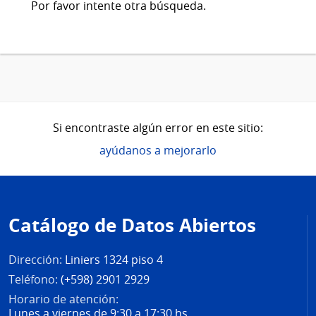
Por favor intente otra búsqueda.
Si encontraste algún error en este sitio:
ayúdanos a mejorarlo
Pie
de
Catálogo de Datos Abiertos
página
Dirección:
Liniers 1324 piso 4
Teléfono:
(+598) 2901 2929
Horario de atención:
Lunes a viernes de 9:30 a 17:30 hs.