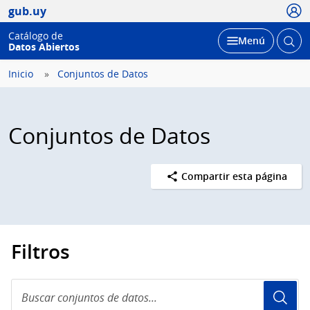
Usua
gub.uy
Catálogo de
Abrir
Desplegar
Menú
Datos Abiertos
busc
Inicio
Conjuntos de Datos
Conjuntos de Datos
Compartir esta página
Filtros
Buscar
conjuntos