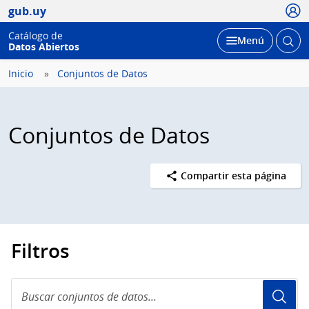
Usua
gub.uy
Catálogo de
Abrir
Desplegar
Menú
Datos Abiertos
busc
Inicio
Conjuntos de Datos
Conjuntos de Datos
Compartir esta página
Filtros
Buscar
conjuntos