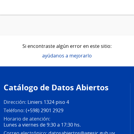
Si encontraste algún error en este sitio:
ayúdanos a mejorarlo
Pie
de
Catálogo de Datos Abiertos
página
Dirección:
Liniers 1324 piso 4
Teléfono:
(+598) 2901 2929
Horario de atención:
Lunes a viernes de 9:30 a 17:30 hs.
Correo electrónico:
datosabiertos@agesic.gub.uy