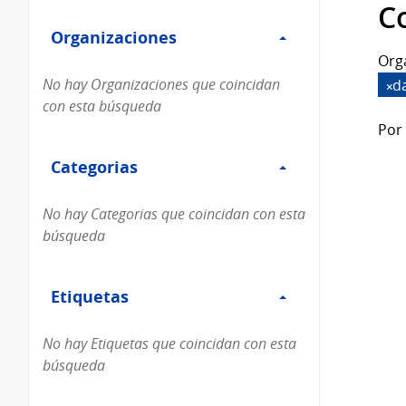
Filtro
datos...
C
Organizaciones
Organizaciones
Org
No hay Organizaciones que coincidan
d
con esta búsqueda
Por 
Filtro
Categorias
Categorias
No hay Categorias que coincidan con esta
búsqueda
Filtro
Etiquetas
Etiquetas
No hay Etiquetas que coincidan con esta
búsqueda
Filtro