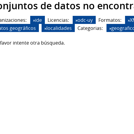
onjuntos de datos no encont
anizaciones:
ide
Licencias:
odc-uy
Formatos:
X
atos geográficos
localidades
Categorias:
geografic
favor intente otra búsqueda.