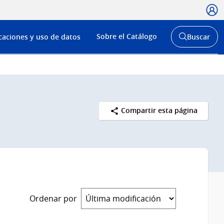
Usua
Menú
Sobre el Catálogo
caciones y uso de datos
Buscar
de
Abrir
buscador
navega
y
Compartir esta página
Ordenar por