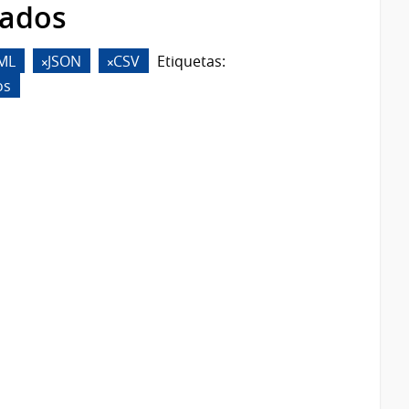
rados
ML
JSON
CSV
Etiquetas:
os