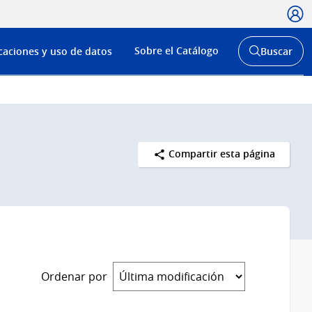
Usua
Menú
Sobre el Catálogo
caciones y uso de datos
Buscar
de
Abrir
buscador
navega
y
Compartir esta página
Ordenar por