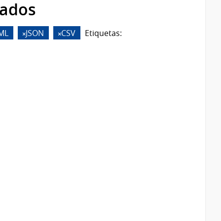
rados
ML
JSON
CSV
Etiquetas: