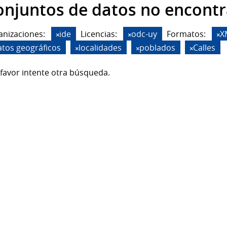
onjuntos de datos no encont
anizaciones:
ide
Licencias:
odc-uy
Formatos:
X
atos geográficos
localidades
poblados
Calles
favor intente otra búsqueda.