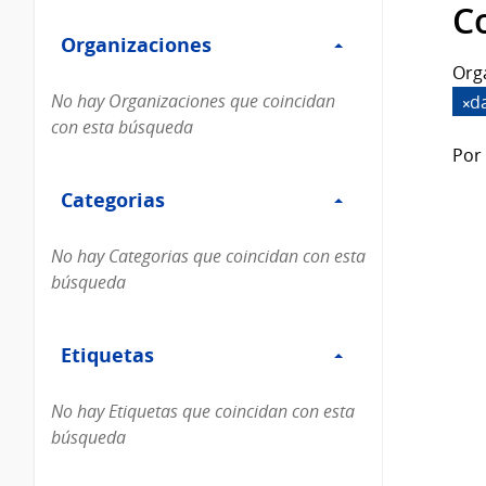
Filtro
datos...
C
Organizaciones
Organizaciones
Org
No hay Organizaciones que coincidan
d
con esta búsqueda
Por 
Filtro
Categorias
Categorias
No hay Categorias que coincidan con esta
búsqueda
Filtro
Etiquetas
Etiquetas
No hay Etiquetas que coincidan con esta
búsqueda
Filtro