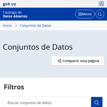
Usua
gub.uy
Catálogo de
Abrir
Desplegar
Menú
Datos Abiertos
busc
Inicio
Conjuntos de Datos
Conjuntos de Datos
Compartir esta página
Filtros
Buscar
conjuntos