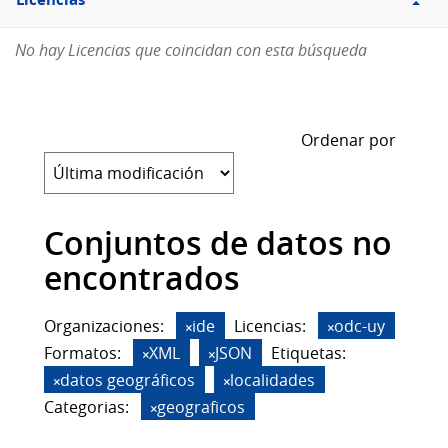
Licencias
No hay Licencias que coincidan con esta búsqueda
Ordenar por
Conjuntos de datos no
encontrados
Organizaciones:
ide
Licencias:
odc-uy
Formatos:
XML
JSON
Etiquetas:
datos geográficos
localidades
Categorias:
geograficos