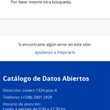
Por favor intente otra búsqueda.
Si encontraste algún error en este sitio:
ayúdanos a mejorarlo
Pie
de
Catálogo de Datos Abiertos
página
Dirección:
Liniers 1324 piso 4
Teléfono:
(+598) 2901 2929
Horario de atención:
Lunes a viernes de 9:30 a 17:30 hs.