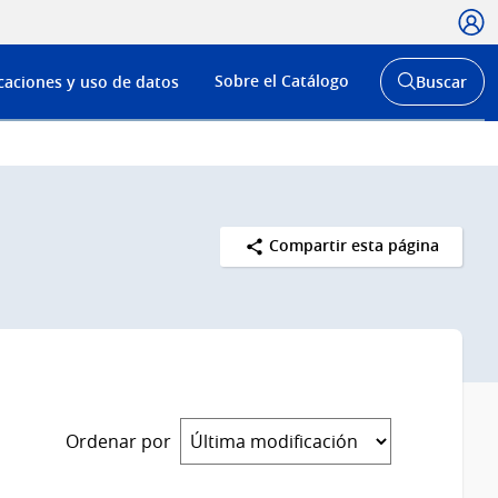
Usua
Menú
Sobre el Catálogo
caciones y uso de datos
Buscar
de
Abrir
buscador
navega
y
Compartir esta página
Ordenar por