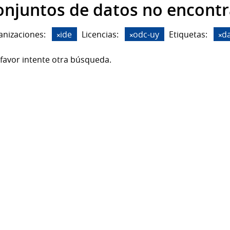
onjuntos de datos no encont
anizaciones:
ide
Licencias:
odc-uy
Etiquetas:
da
favor intente otra búsqueda.