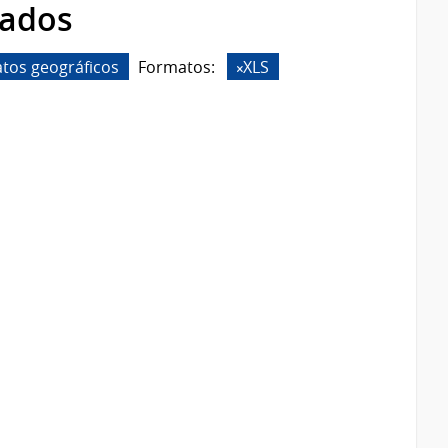
rados
tos geográficos
Formatos:
XLS