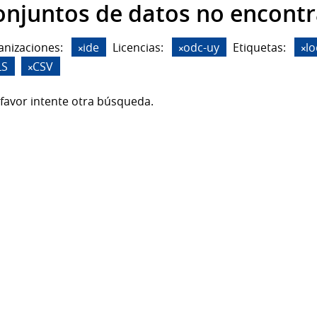
onjuntos de datos no encont
anizaciones:
ide
Licencias:
odc-uy
Etiquetas:
lo
LS
CSV
favor intente otra búsqueda.