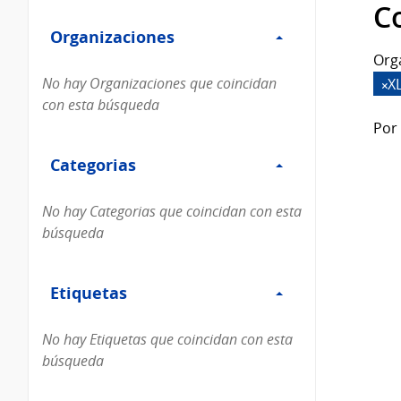
Filtro
datos...
C
Organizaciones
Organizaciones
Org
No hay Organizaciones que coincidan
X
con esta búsqueda
Por 
Filtro
Categorias
Categorias
No hay Categorias que coincidan con esta
búsqueda
Filtro
Etiquetas
Etiquetas
No hay Etiquetas que coincidan con esta
búsqueda
Filtro