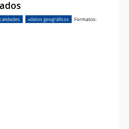
rados
calidades
datos geográficos
Formatos: