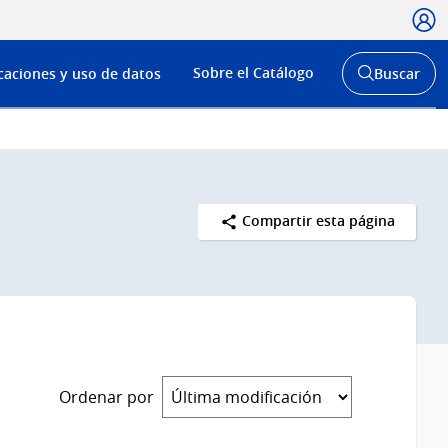
Usua
Menú
Sobre el Catálogo
caciones y uso de datos
Buscar
de
Abrir
buscador
navega
y
Compartir esta página
Ordenar por