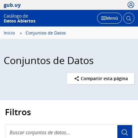
Usua
gub.uy
Catálogo de
Abrir
Desplegar
Menú
Datos Abiertos
busc
Inicio
Conjuntos de Datos
Conjuntos de Datos
Compartir esta página
Filtros
Buscar
conjuntos