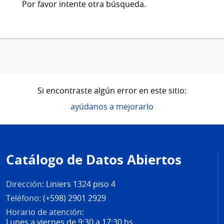
Por favor intente otra búsqueda.
Si encontraste algún error en este sitio:
ayúdanos a mejorarlo
Pie
de
Catálogo de Datos Abiertos
página
Dirección:
Liniers 1324 piso 4
Teléfono:
(+598) 2901 2929
Horario de atención:
Lunes a viernes de 9:30 a 17:30 hs.