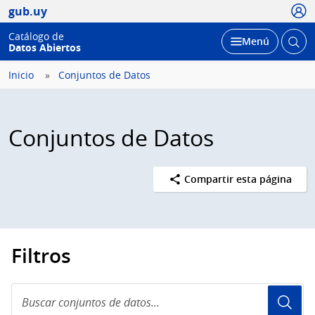
Usua
gub.uy
Catálogo de
Abrir
Desplegar
Menú
Datos Abiertos
busc
Inicio
Conjuntos de Datos
Conjuntos de Datos
Compartir esta página
Filtros
Buscar
conjuntos