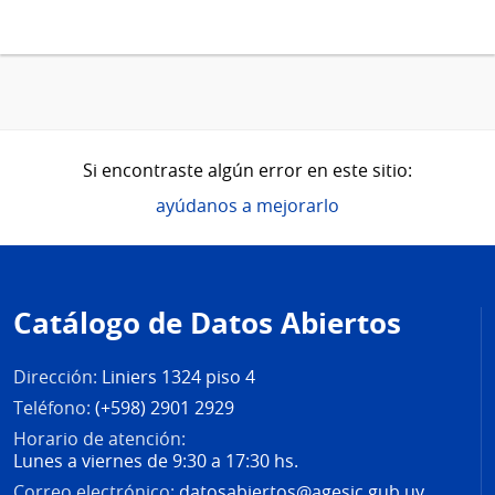
Si encontraste algún error en este sitio:
ayúdanos a mejorarlo
Pie
de
Catálogo de Datos Abiertos
página
Dirección:
Liniers 1324 piso 4
Teléfono:
(+598) 2901 2929
Horario de atención:
Lunes a viernes de 9:30 a 17:30 hs.
Correo electrónico:
datosabiertos@agesic.gub.uy