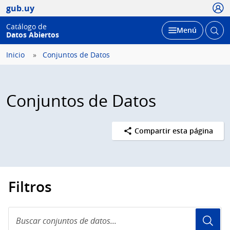
Usua
gub.uy
Catálogo de
Abrir
Desplegar
Menú
Datos Abiertos
busc
Inicio
Conjuntos de Datos
Conjuntos de Datos
Compartir esta página
Filtros
Buscar
conjuntos