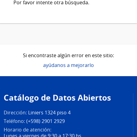
Por favor intente otra búsqueda.
Si encontraste algún error en este sitio:
ayúdanos a mejorarlo
Pie
de
Catálogo de Datos Abiertos
página
Dirección:
Liniers 1324 piso 4
Teléfono:
(+598) 2901 2929
Horario de atención:
Lunes a viernes de 9:30 a 17:30 hs.