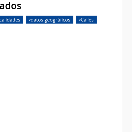
rados
calidades
datos geográficos
Calles