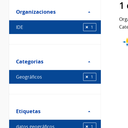
Filtro
datos...
1
Organizaciones
Organizaciones
Org
Cate
IDE
1
Filtro
Categorias
Categorias
Geográficos
1
Filtro
Etiquetas
Etiquetas
datos geográficos
1