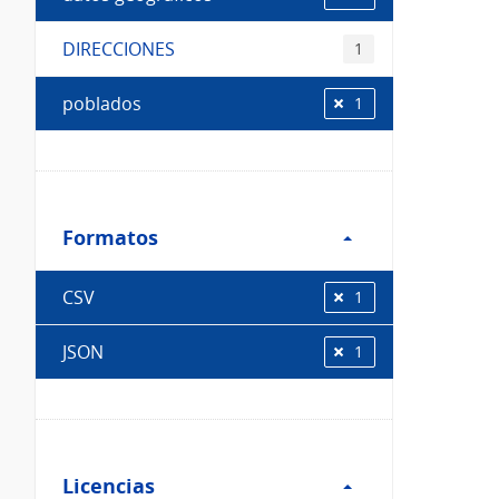
DIRECCIONES
1
poblados
1
Filtro
Formatos
Formatos
CSV
1
JSON
1
Filtro
Licencias
Licencias