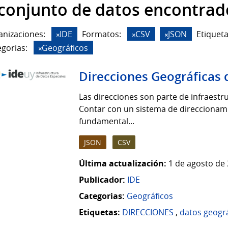
 conjunto de datos encontrad
anizaciones:
IDE
Formatos:
CSV
JSON
Etiqueta
gorias:
Geográficos
Direcciones Geográficas 
Las direcciones son parte de infraestruc
Contar con un sistema de direccionamie
fundamental...
JSON
CSV
Última actualización:
1 de agosto de 
Publicador:
IDE
Categorias:
Geográficos
Etiquetas:
DIRECCIONES
,
datos geogr