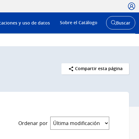
Usua
Menú
Sobre el Catálogo
caciones y uso de datos
Buscar
de
Abrir
buscador
navega
y
Compartir esta página
Ordenar por