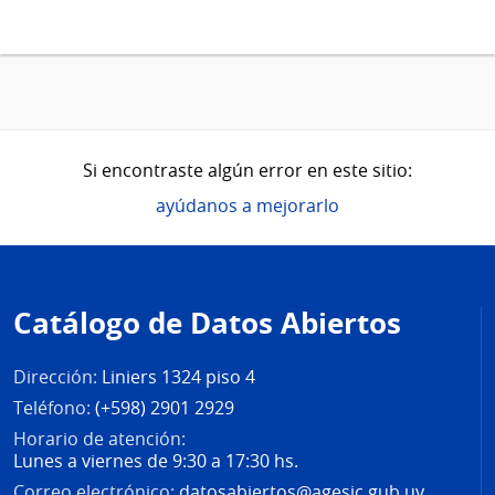
Si encontraste algún error en este sitio:
ayúdanos a mejorarlo
Pie
de
Catálogo de Datos Abiertos
página
Dirección:
Liniers 1324 piso 4
Teléfono:
(+598) 2901 2929
Horario de atención:
Lunes a viernes de 9:30 a 17:30 hs.
Correo electrónico:
datosabiertos@agesic.gub.uy