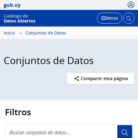
Usua
gub.uy
Catálogo de
Abrir
Desplegar
Menú
Datos Abiertos
busc
Inicio
Conjuntos de Datos
Conjuntos de Datos
Compartir esta página
Filtros
Buscar
conjuntos