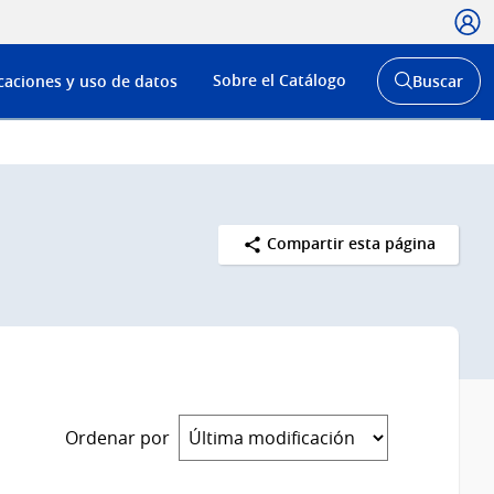
Usua
Menú
Sobre el Catálogo
caciones y uso de datos
Buscar
de
Abrir
buscador
navega
y
Compartir esta página
Ordenar por