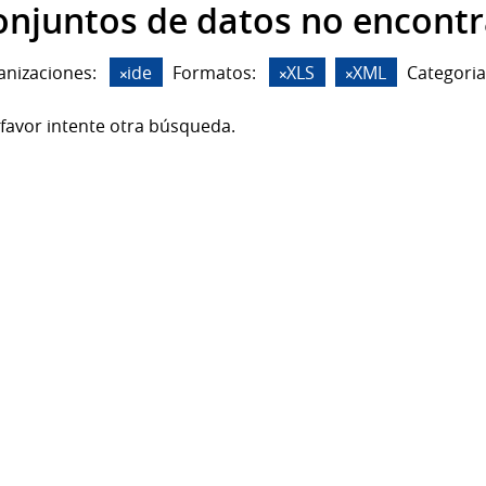
onjuntos de datos no encont
anizaciones:
ide
Formatos:
XLS
XML
Categoria
favor intente otra búsqueda.