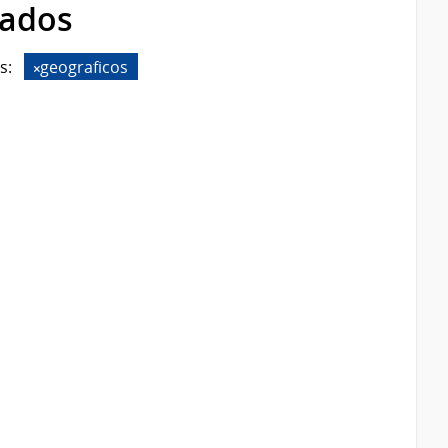
rados
s:
geograficos