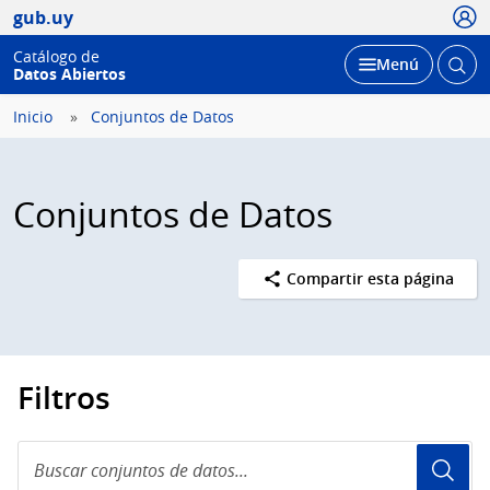
Usua
gub.uy
Catálogo de
Abrir
Desplegar
Menú
Datos Abiertos
busc
Inicio
Conjuntos de Datos
Conjuntos de Datos
Compartir esta página
Filtros
Buscar
conjuntos