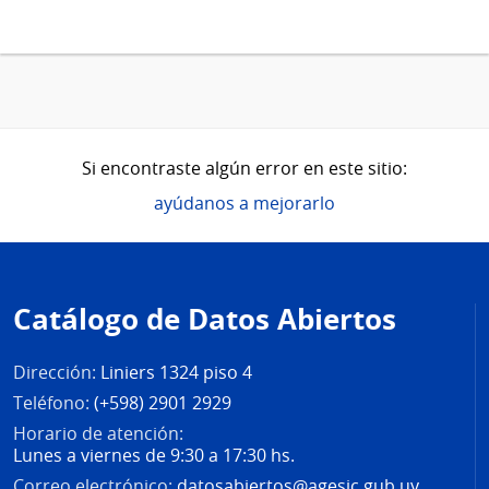
Si encontraste algún error en este sitio:
ayúdanos a mejorarlo
Pie
de
Catálogo de Datos Abiertos
página
Dirección:
Liniers 1324 piso 4
Teléfono:
(+598) 2901 2929
Horario de atención:
Lunes a viernes de 9:30 a 17:30 hs.
Correo electrónico:
datosabiertos@agesic.gub.uy