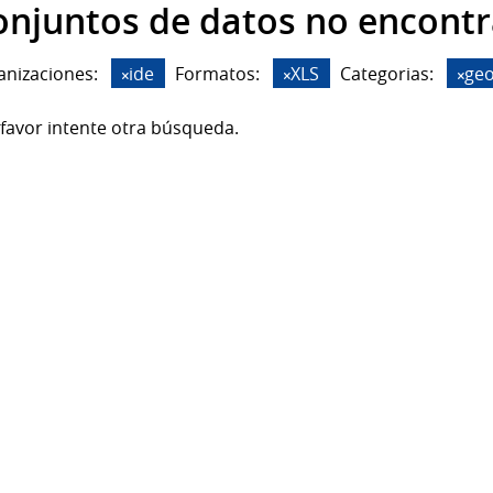
onjuntos de datos no encont
anizaciones:
ide
Formatos:
XLS
Categorias:
geo
favor intente otra búsqueda.