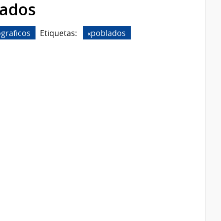
rados
graficos
Etiquetas:
poblados