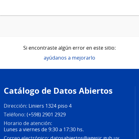
Si encontraste algún error en este sitio:
ayúdanos a mejorarlo
Pie
de
Catálogo de Datos Abiertos
página
Dirección:
Liniers 1324 piso 4
Teléfono:
(+598) 2901 2929
Horario de atención:
Lunes a viernes de 9:30 a 17:30 hs.
Correo electrónico:
datosabiertos@agesic.gub.uy