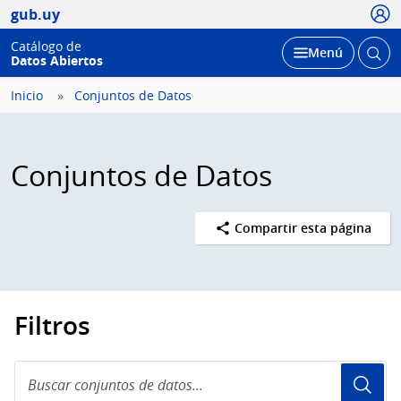
Usua
gub.uy
Catálogo de
Abrir
Desplegar
Menú
Datos Abiertos
busc
Inicio
Conjuntos de Datos
Conjuntos de Datos
Compartir esta página
Filtros
Buscar
conjuntos