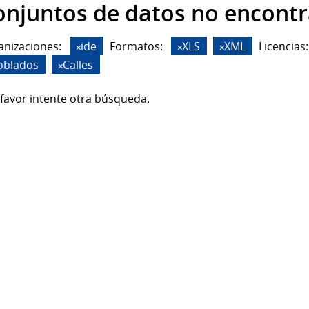
onjuntos de datos no encont
anizaciones:
ide
Formatos:
XLS
XML
Licencias:
oblados
Calles
favor intente otra búsqueda.