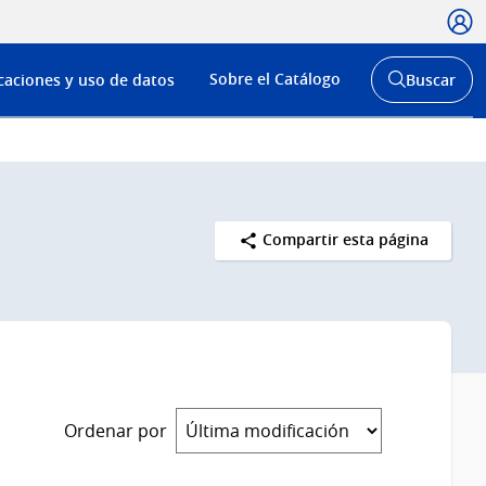
Usua
Menú
Sobre el Catálogo
caciones y uso de datos
Buscar
de
Abrir
buscador
navega
y
Compartir esta página
Ordenar por