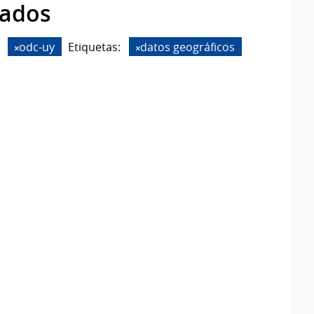
rados
odc-uy
Etiquetas:
datos geográficos