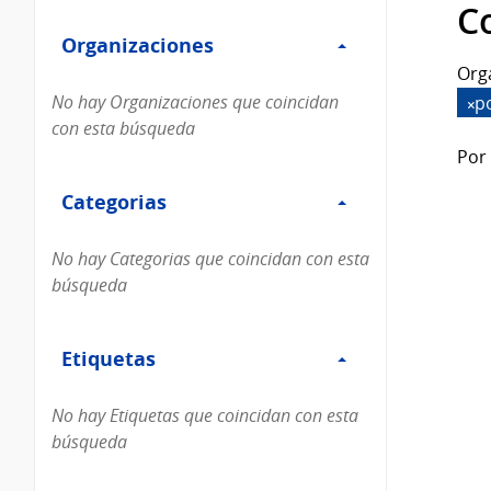
Filtro
datos...
C
Organizaciones
Organizaciones
Org
No hay Organizaciones que coincidan
p
con esta búsqueda
Por 
Filtro
Categorias
Categorias
No hay Categorias que coincidan con esta
búsqueda
Filtro
Etiquetas
Etiquetas
No hay Etiquetas que coincidan con esta
búsqueda
Filtro