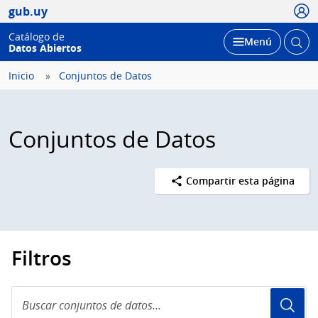
Usua
gub.uy
Catálogo de
Abrir
Desplegar
Menú
Datos Abiertos
busc
Inicio
Conjuntos de Datos
Conjuntos de Datos
Compartir esta página
Filtros
Buscar
conjuntos