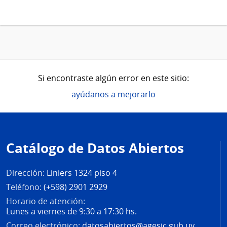
Si encontraste algún error en este sitio:
ayúdanos a mejorarlo
Pie
de
Catálogo de Datos Abiertos
página
Dirección:
Liniers 1324 piso 4
Teléfono:
(+598) 2901 2929
Horario de atención:
Lunes a viernes de 9:30 a 17:30 hs.
Correo electrónico:
datosabiertos@agesic.gub.uy