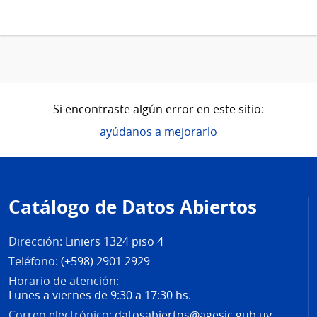
Si encontraste algún error en este sitio:
ayúdanos a mejorarlo
Pie
de
Catálogo de Datos Abiertos
página
Dirección:
Liniers 1324 piso 4
Teléfono:
(+598) 2901 2929
Horario de atención:
Lunes a viernes de 9:30 a 17:30 hs.
Correo electrónico:
datosabiertos@agesic.gub.uy