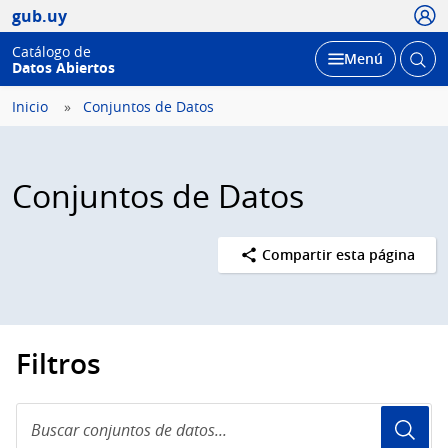
Usua
gub.uy
Catálogo de
Abrir
Desplegar
Menú
Datos Abiertos
busc
Inicio
Conjuntos de Datos
Conjuntos de Datos
Compartir esta página
Filtros
Buscar
conjuntos