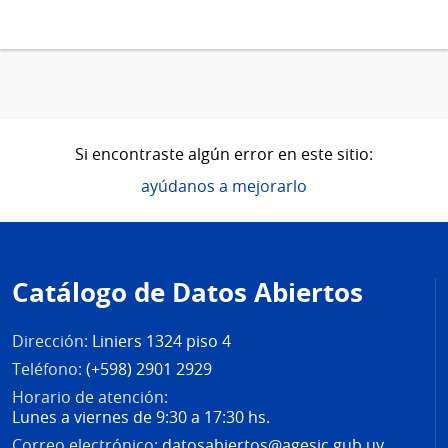
Si encontraste algún error en este sitio:
ayúdanos a mejorarlo
Pie
de
Catálogo de Datos Abiertos
página
Dirección:
Liniers 1324 piso 4
Teléfono:
(+598) 2901 2929
Horario de atención:
Lunes a viernes de 9:30 a 17:30 hs.
Correo electrónico:
datosabiertos@agesic.gub.uy