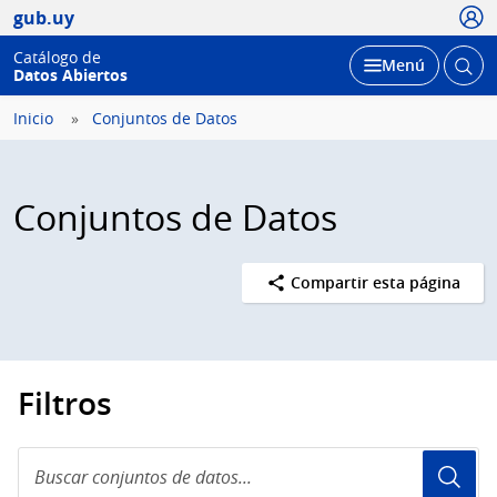
Usua
gub.uy
Catálogo de
Abrir
Desplegar
Menú
Datos Abiertos
busc
Inicio
Conjuntos de Datos
Conjuntos de Datos
Compartir esta página
Filtros
Buscar
conjuntos