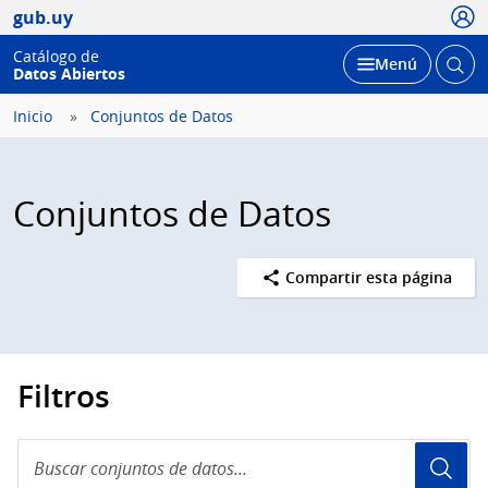
Usua
gub.uy
Catálogo de
Abrir
Desplegar
Menú
Datos Abiertos
busc
Inicio
Conjuntos de Datos
Conjuntos de Datos
Compartir esta página
Filtros
Buscar
conjuntos