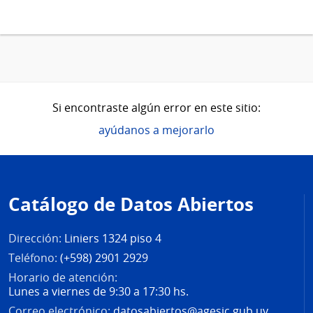
Si encontraste algún error en este sitio:
ayúdanos a mejorarlo
Pie
de
Catálogo de Datos Abiertos
página
Dirección:
Liniers 1324 piso 4
Teléfono:
(+598) 2901 2929
Horario de atención:
Lunes a viernes de 9:30 a 17:30 hs.
Correo electrónico:
datosabiertos@agesic.gub.uy