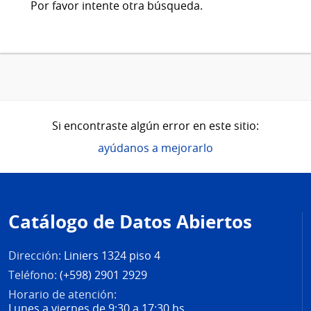
Por favor intente otra búsqueda.
Si encontraste algún error en este sitio:
ayúdanos a mejorarlo
Pie
de
Catálogo de Datos Abiertos
página
Dirección:
Liniers 1324 piso 4
Teléfono:
(+598) 2901 2929
Horario de atención:
Lunes a viernes de 9:30 a 17:30 hs.