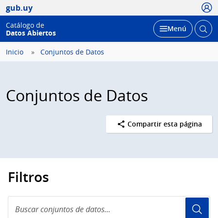
Usua
gub.uy
Catálogo de
Abrir
Desplegar
Menú
Datos Abiertos
busc
Inicio
Conjuntos de Datos
Conjuntos de Datos
Compartir esta página
Filtros
Buscar
conjuntos