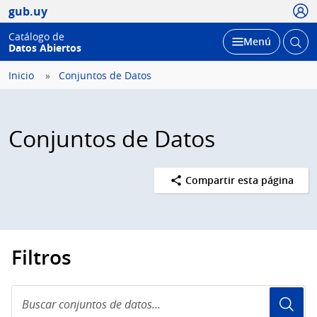
Usua
gub.uy
Catálogo de
Abrir
Desplegar
Menú
Datos Abiertos
busc
Inicio
Conjuntos de Datos
Conjuntos de Datos
Compartir esta página
Filtros
Buscar
conjuntos