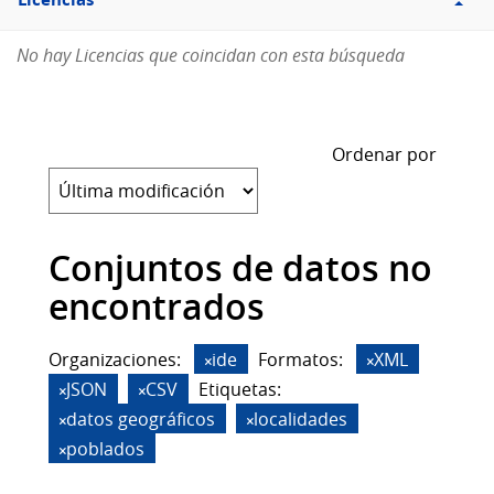
Licencias
No hay Licencias que coincidan con esta búsqueda
Ordenar por
Conjuntos de datos no
encontrados
Organizaciones:
ide
Formatos:
XML
JSON
CSV
Etiquetas:
datos geográficos
localidades
poblados