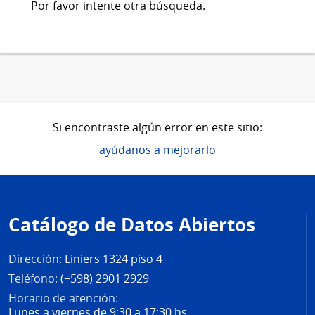
Por favor intente otra búsqueda.
Si encontraste algún error en este sitio:
ayúdanos a mejorarlo
Pie
de
Catálogo de Datos Abiertos
página
Dirección:
Liniers 1324 piso 4
Teléfono:
(+598) 2901 2929
Horario de atención:
Lunes a viernes de 9:30 a 17:30 hs.