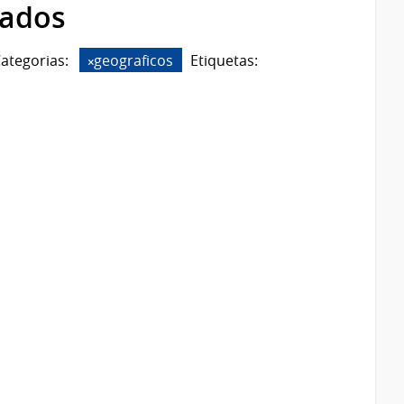
rados
ategorias:
geograficos
Etiquetas: