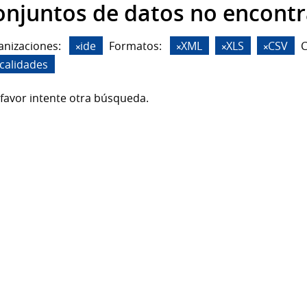
onjuntos de datos no encont
anizaciones:
ide
Formatos:
XML
XLS
CSV
C
ocalidades
favor intente otra búsqueda.