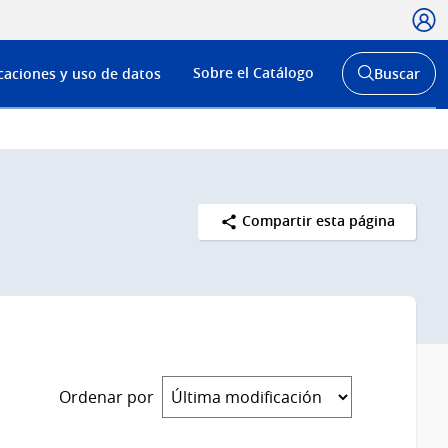
Usua
Menú
Sobre el Catálogo
caciones y uso de datos
Buscar
de
Abrir
buscador
navega
y
Compartir esta página
Ordenar por