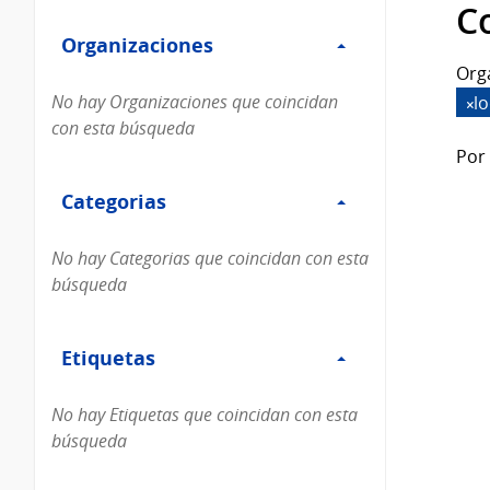
Filtro
datos...
C
Organizaciones
Organizaciones
Org
No hay Organizaciones que coincidan
l
con esta búsqueda
Por 
Filtro
Categorias
Categorias
No hay Categorias que coincidan con esta
búsqueda
Filtro
Etiquetas
Etiquetas
No hay Etiquetas que coincidan con esta
búsqueda
Filtro