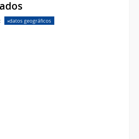
rados
:
datos geográficos