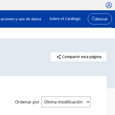
Usua
Menú
Sobre el Catálogo
caciones y uso de datos
Buscar
de
Abrir
buscador
navega
y
Compartir esta página
Ordenar por