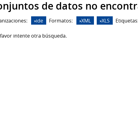
onjuntos de datos no encont
anizaciones:
ide
Formatos:
XML
XLS
Etiquetas
favor intente otra búsqueda.