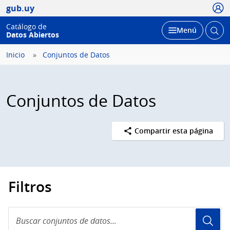
Usua
gub.uy
Catálogo de
Abrir
Desplegar
Menú
Datos Abiertos
busc
Inicio
Conjuntos de Datos
Conjuntos de Datos
Compartir esta página
Filtros
Buscar
conjuntos