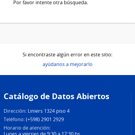
Por favor intente otra búsqueda.
Si encontraste algún error en este sitio:
ayúdanos a mejorarlo
Pie
de
Catálogo de Datos Abiertos
página
Dirección:
Liniers 1324 piso 4
Teléfono:
(+598) 2901 2929
Horario de atención:
Lunes a viernes de 9:30 a 17:30 hs.