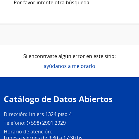
Por favor intente otra búsqueda.
Si encontraste algún error en este sitio:
ayúdanos a mejorarlo
Pie
de
Catálogo de Datos Abiertos
página
Dirección:
Liniers 1324 piso 4
Teléfono:
(+598) 2901 2929
Horario de atención:
Lunes a viernes de 9:30 a 17:30 hs.