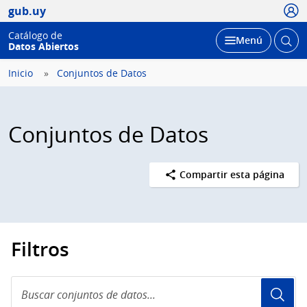
Usua
gub.uy
Catálogo de
Abrir
Desplegar
Menú
Datos Abiertos
busc
Inicio
Conjuntos de Datos
Conjuntos de Datos
Compartir esta página
Filtros
Buscar
conjuntos