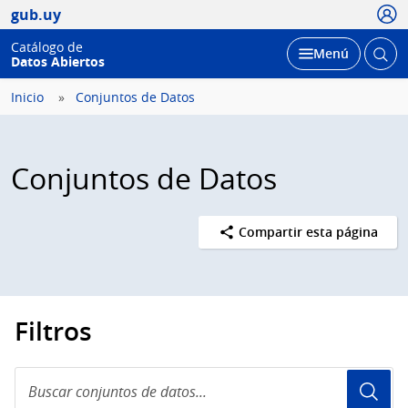
Usua
gub.uy
Catálogo de
Abrir
Desplegar
Menú
Datos Abiertos
busc
Inicio
Conjuntos de Datos
Conjuntos de Datos
Compartir esta página
Filtros
Buscar
conjuntos