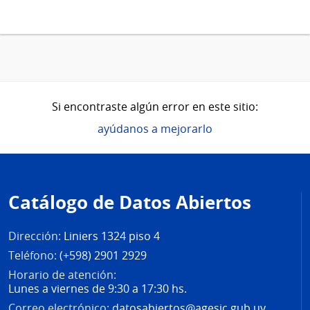
Si encontraste algún error en este sitio:
ayúdanos a mejorarlo
Pie
de
Catálogo de Datos Abiertos
página
Dirección:
Liniers 1324 piso 4
Teléfono:
(+598) 2901 2929
Horario de atención:
Lunes a viernes de 9:30 a 17:30 hs.
Correo electrónico:
datosabiertos@agesic.gub.uy