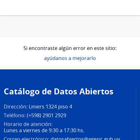
Si encontraste algún error en este sitio:
ayúdanos a mejorarlo
Pie
de
Catálogo de Datos Abiertos
página
Dirección:
Liniers 1324 piso 4
Teléfono:
(+598) 2901 2929
Horario de atención:
Lunes a viernes de 9:30 a 17:30 hs.
Correo electrónico:
datosabiertos@agesic.gub.uy