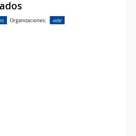
rados
es
Organizaciones:
ide