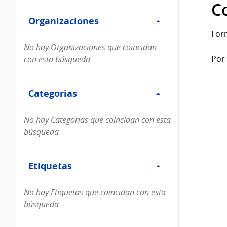
Filtro
datos...
C
Organizaciones
Organizaciones
For
No hay Organizaciones que coincidan
Por 
con esta búsqueda
Filtro
Categorias
Categorias
No hay Categorias que coincidan con esta
búsqueda
Filtro
Etiquetas
Etiquetas
No hay Etiquetas que coincidan con esta
búsqueda
Filtro