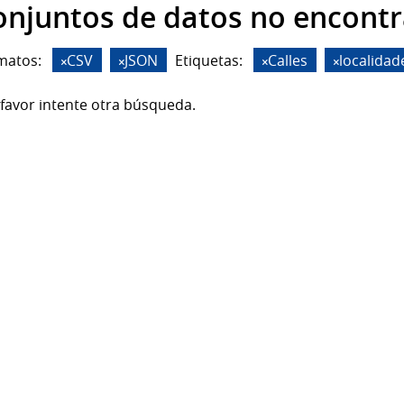
onjuntos de datos no encont
matos:
CSV
JSON
Etiquetas:
Calles
localidad
favor intente otra búsqueda.