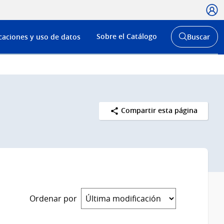
Usua
Menú
Sobre el Catálogo
caciones y uso de datos
Buscar
de
Abrir
buscador
navega
y
Compartir esta página
Ordenar por