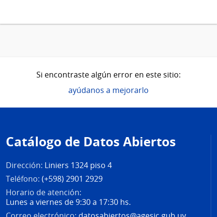
Si encontraste algún error en este sitio:
ayúdanos a mejorarlo
Pie
de
Catálogo de Datos Abiertos
página
Dirección:
Liniers 1324 piso 4
Teléfono:
(+598) 2901 2929
Horario de atención:
Lunes a viernes de 9:30 a 17:30 hs.
Correo electrónico:
datosabiertos@agesic.gub.uy