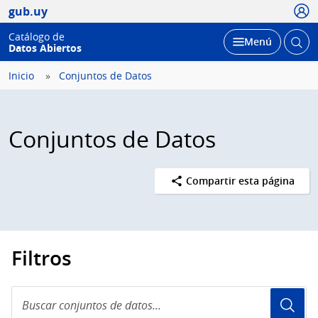
Usua
gub.uy
Catálogo de
Abrir
Desplegar
Menú
Datos Abiertos
busc
Inicio
Conjuntos de Datos
Conjuntos de Datos
Compartir esta página
Filtros
Buscar
conjuntos