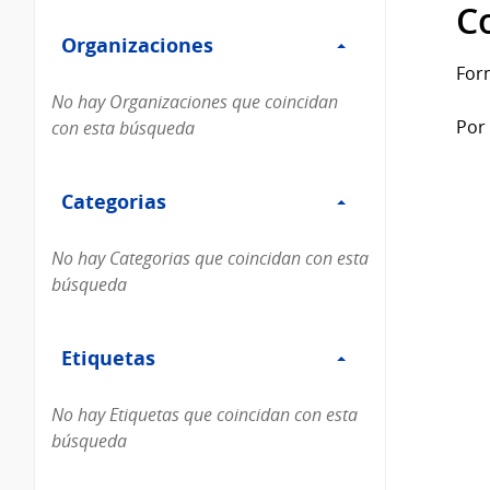
Filtro
datos...
C
Organizaciones
Organizaciones
For
No hay Organizaciones que coincidan
Por 
con esta búsqueda
Filtro
Categorias
Categorias
No hay Categorias que coincidan con esta
búsqueda
Filtro
Etiquetas
Etiquetas
No hay Etiquetas que coincidan con esta
búsqueda
Filtro