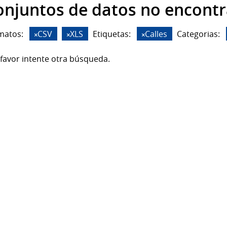
onjuntos de datos no encont
matos:
CSV
XLS
Etiquetas:
Calles
Categorias:
favor intente otra búsqueda.