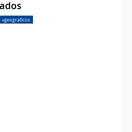
rados
geograficos