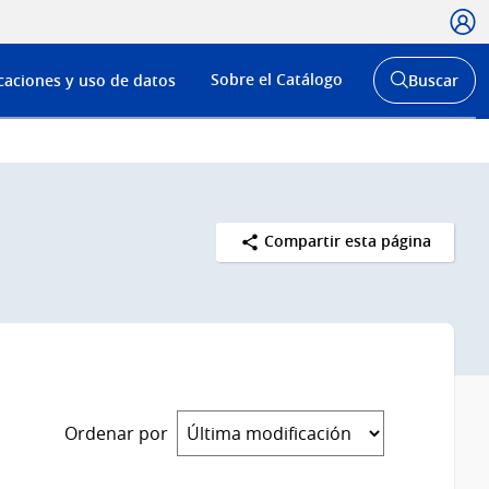
Usua
Menú
Sobre el Catálogo
caciones y uso de datos
Buscar
de
Abrir
buscador
navega
y
Compartir esta página
Ordenar por