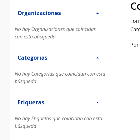
Filtro
datos...
C
Organizaciones
Organizaciones
For
No hay Organizaciones que coincidan
Cate
con esta búsqueda
Por 
Filtro
Categorias
Categorias
No hay Categorias que coincidan con esta
búsqueda
Filtro
Etiquetas
Etiquetas
No hay Etiquetas que coincidan con esta
búsqueda
Filtro