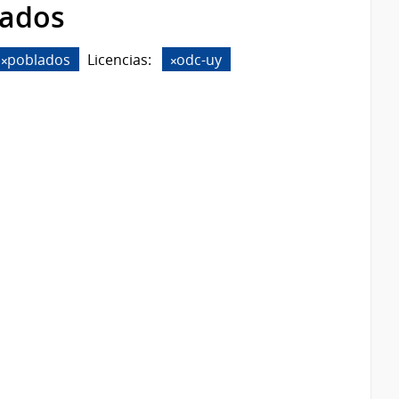
rados
poblados
Licencias:
odc-uy