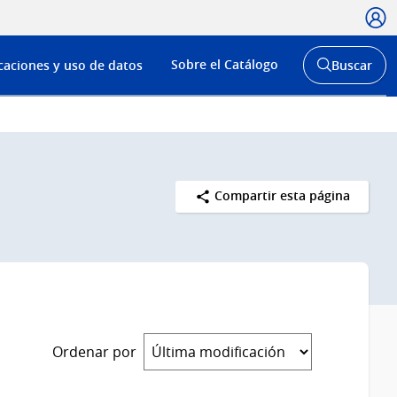
Usua
Menú
Sobre el Catálogo
caciones y uso de datos
Buscar
de
Abrir
buscador
navega
y
Compartir esta página
Ordenar por