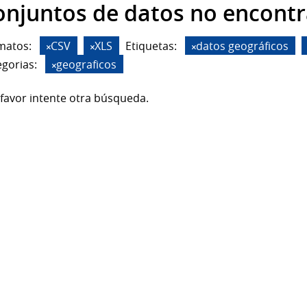
onjuntos de datos no encont
matos:
CSV
XLS
Etiquetas:
datos geográficos
gorias:
geograficos
favor intente otra búsqueda.