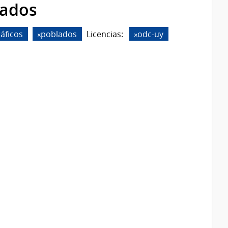
rados
áficos
poblados
Licencias:
odc-uy