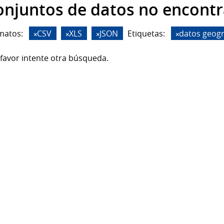
onjuntos de datos no encont
matos:
CSV
XLS
JSON
Etiquetas:
datos geogr
favor intente otra búsqueda.