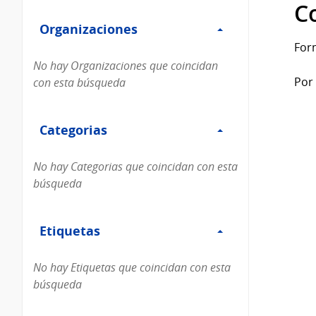
Filtro
datos...
C
Organizaciones
Organizaciones
For
No hay Organizaciones que coincidan
Por 
con esta búsqueda
Filtro
Categorias
Categorias
No hay Categorias que coincidan con esta
búsqueda
Filtro
Etiquetas
Etiquetas
No hay Etiquetas que coincidan con esta
búsqueda
Filtro