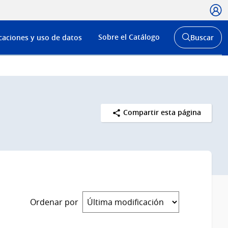
Usua
Menú
Sobre el Catálogo
caciones y uso de datos
Buscar
de
Abrir
buscador
navega
y
Compartir esta página
Ordenar por